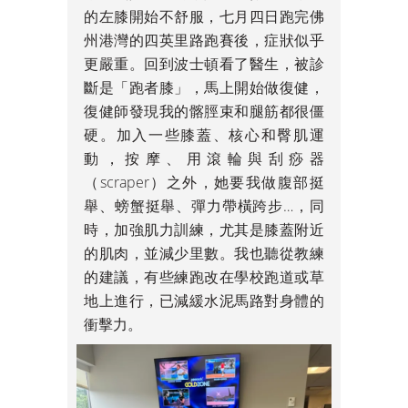
的左膝開始不舒服，七月四日跑完佛
州港灣的四英里路跑賽後，症狀似乎
更嚴重。回到波士頓看了醫生，被診
斷是「跑者膝」，馬上開始做復健，
復健師發現我的髂脛束和腿筋都很僵
硬。加入一些膝蓋、核心和臀肌運
動，按摩、用滾輪與刮痧器
（scraper）之外，她要我做腹部挺
舉、螃蟹挺舉、彈力帶橫跨步…，同
時，加強肌力訓練，尤其是膝蓋附近
的肌肉，並減少里數。我也聽從教練
的建議，有些練跑改在學校跑道或草
地上進行，已減緩水泥馬路對身體的
衝擊力。