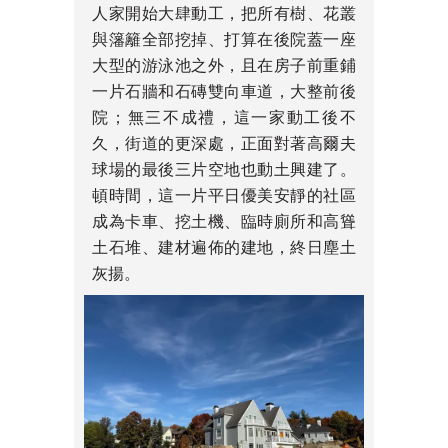
人家開始大肆動工，把所有樹、花叢
與籓籬全部挖掉、打算在後院蓋一座
大型的游泳池之外，且在房子前重鋪
一片石牆和石磚雙向車道，大整前後
院；無三不成禮，這一家動工後不
久，街道的更深處，正面對著高爾夫
球場的最後三片空地也動土興建了。
頓時間，這一片平日優美安靜的社區
成為卡車、挖土機、臨時廁所和高聳
土石堆、建材遍佈的建地，終日塵土
灰揚。