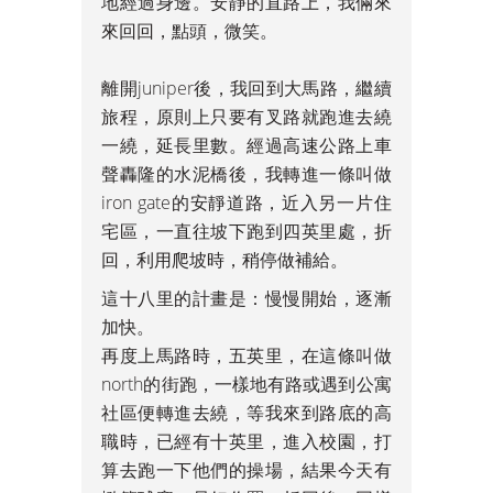
地經過身邊。安靜的直路上，我倆來
來回回，點頭，微笑。
離開juniper後，我回到大馬路，繼續
旅程，原則上只要有叉路就跑進去繞
一繞，延長里數。經過高速公路上車
聲轟隆的水泥橋後，我轉進一條叫做
iron gate的安靜道路，近入另一片住
宅區，一直往坡下跑到四英里處，折
回，利用爬坡時，稍停做補給。
這十八里的計畫是：慢慢開始，逐漸
加快。
再度上馬路時，五英里，在這條叫做
north的街跑，一樣地有路或遇到公寓
社區便轉進去繞，等我來到路底的高
職時，已經有十英里，進入校園，打
算去跑一下他們的操場，結果今天有