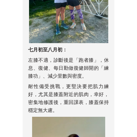
七月初至八月初：
左膝不適，診斷後是「跑者膝」，休
息、復健、每日勤做復健師開的「練
膝功」、減少里數與密度。
耐性備受挑戰，更堅決要把肌力練
好，尤其是膝蓋附近的肌肉，幸好，
密集地修護後，重回課表，膝蓋保持
穩定無大慮。