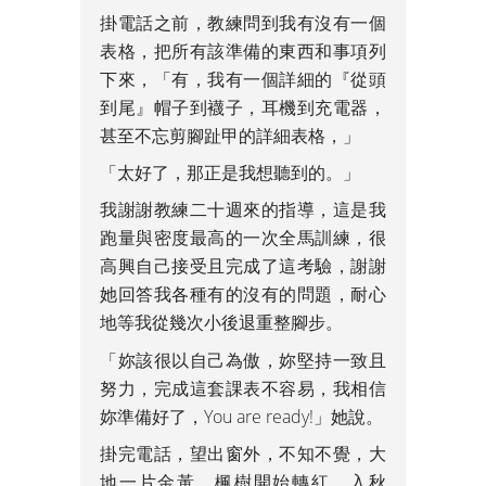
掛電話之前，教練問到我有沒有一個
表格，把所有該準備的東西和事項列
下來，「有，我有一個詳細的『從頭
到尾』帽子到襪子，耳機到充電器，
甚至不忘剪腳趾甲的詳細表格，」
「太好了，那正是我想聽到的。」
我謝謝教練二十週來的指導，這是我
跑量與密度最高的一次全馬訓練，很
高興自己接受且完成了這考驗，謝謝
她回答我各種有的沒有的問題，耐心
地等我從幾次小後退重整腳步。
「妳該很以自己為傲，妳堅持一致且
努力，完成這套課表不容易，我相信
妳準備好了，You are ready!」她說。
掛完電話，望出窗外，不知不覺，大
地一片金黃，楓樹開始轉紅，入秋