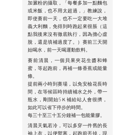
加澱粉的攝取，「每餐多加一點麵包
或米飯，也不用太超過，」教練說，
即使賽前一天，也不一定要吃一大堆
義大利麵，免得到時跑起來很脹（這
點我後來沒有徹底執行，因為擔心虛
脫，還是填補過度了。）賽前三天開
始喝水，前一天喝運動飲料。
賽前清晨，一個貝果夾花生醬和蜂
蜜，等起跑前，再補一條香蕉或能量
條。
提前兩小時到賽場，以免安檢花長時
間，在等候區時持續補水之外，帶一
瓶水，剛開始5Ｋ補給站人會很擠，
如此可以省下停步的時間。
每三十至三十五分鐘補一包能量膠。
清晨天氣若冷，可以多穿一件舊的長
袖上衣，以便禦寒，起跑前丟掉，現