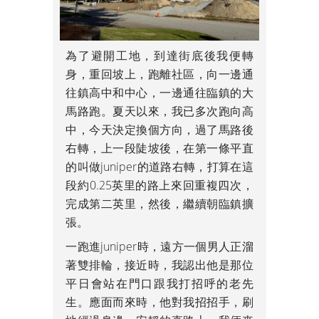
為了避開工地，到達街底後我便轉
身，重回坡上，跑離社區，向一邊通
往鎮高中和中心，一邊通往臨鎮的大
馬路跑。夏天以來，我已多次跑向高
中，今天決定換個方向，過了馬路後
右轉，上一段陡坡後，在第一條平直
的叫做juniper的道路右轉，打算在這
段約0.25英里的路上來回重複四次，
完成第二英里，然後，繼續朝臨鎮擴
張。
一跑進juniper時，遠方一個男人正溜
著雙排輪，接近時，我認出他是那位
平日會站在門口跟我打招呼的老先
生。應面而來時，他對我招招手，刷