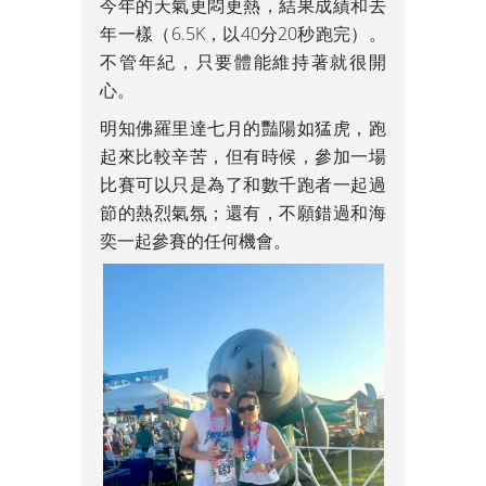
今年的天氣更悶更熱，結果成績和去
年一樣（6.5K，以40分20秒跑完）。
不管年紀，只要體能維持著就很開
心。
明知佛羅里達七月的豔陽如猛虎，跑
起來比較辛苦，但有時候，參加一場
比賽可以只是為了和數千跑者一起過
節的熱烈氣氛；還有，不願錯過和海
奕一起參賽的任何機會。