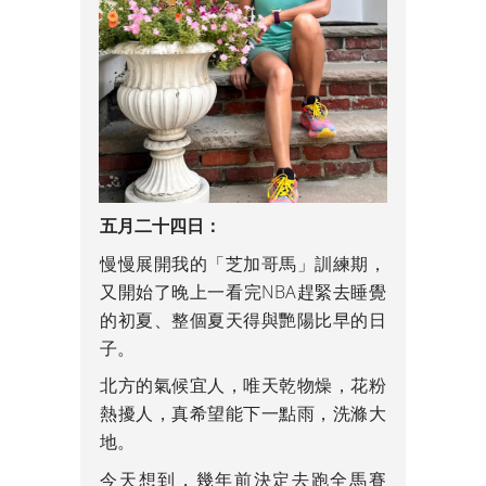
五月二十四日：
慢慢展開我的「芝加哥馬」訓練期，
又開始了晚上一看完NBA趕緊去睡覺
的初夏、整個夏天得與艷陽比早的日
子。
北方的氣候宜人，唯天乾物燥，花粉
熱擾人，真希望能下一點雨，洗滌大
地。
今天想到，幾年前決定去跑全馬賽