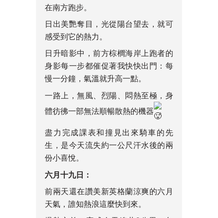
在南方跑步。
日出美艷奪目，光從陽台望去，就可
感受到它的熱力。
日升暗影中，前方棕櫚海岸上跑者的
身影每一步都催促著我快快出門：每
慢一分鐘，氣溫就升高一點。
一路上，無風、烈陽、悶熱至極，身
體彷彿一部無法順暢散熱的機器
盡力完成課表和撞見出來騎車的先
生，是今天流失約一公尺汗水後的兩
份小喜悅。
六月十九日：
前兩天還在讚美新英格蘭涼爽的六月
天氣，誰知熱浪這麼快到來。