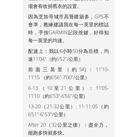
場會有收捐舊衣的設置。
因為芝加哥城市高聳建築多，GPS不
會準，教練建議我在每一英里的標誌
時，手按GARMIN記段按鍵，好得知
每一英里的均速。
配速上：我以4小時50分為目標，均
速11’04″（約6’52″/公里）
前面三英里（約5K)：11’10-
11’15 （約6’56”-7’00″/公里）
6-13（10至21公里）：11’05-
11’10（約6’53”-6’56″/公里)
13-20（21-32公里）: 11-11:05（約
6’51”-6″53″/公里）
After 20（32公里之後）：盡全力，
能跑多快就多快。