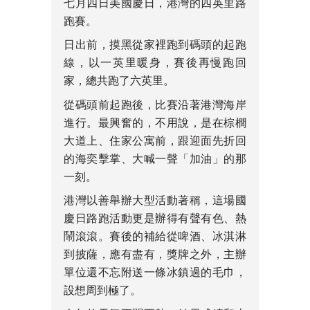
七月四日美國慶日，港灣的四英里路
跑賽。
日出前，摸黑從家裡跑到碼頭的起跑
線，以一英里暖身，賽後再慢跑回
家，總共跑了六英里。
從碼頭前起跑後，比賽沿著港灣海岸
進行。最興奮的，不用說，是在棕櫚
大道上、住家公寓前，跟迎面先折回
的海奕擊掌、大喊一聲「加油」的那
一刻。
港灣以善舉辦大型活動著稱，這場國
慶日路跑活動更是辦得有聲有色、熱
鬧滾滾。賽後的補給從啤酒、冰淇淋
到披薩，應有盡有，獎牌之外，主辦
單位還不忘附送一條冰鎮過的毛巾，
設想周到極了。