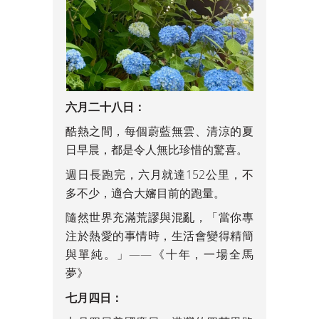
六月二十八日：
酷熱之間，每個蔚藍無雲、清涼的夏
日早晨，都是令人無比珍惜的驚喜。
週日長跑完，六月就達152公里，不
多不少，適合大嬸目前的跑量。
隨然世界充滿荒謬與混亂，「當你專
注於熱愛的事情時，生活會變得精簡
與單純。」——《十年，一場全馬
夢》
七月四日：