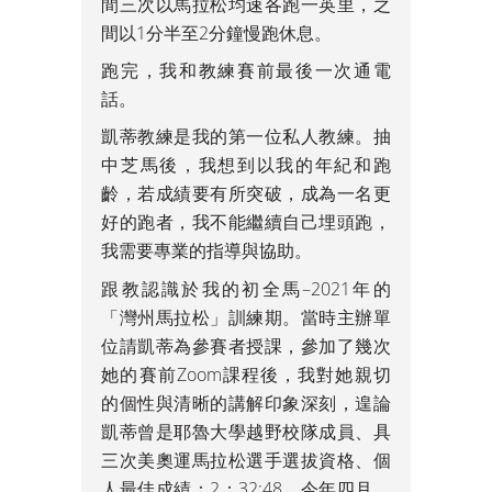
間三次以馬拉松均速各跑一英里，之
間以1分半至2分鐘慢跑休息。
跑完，我和教練賽前最後一次通電
話。
凱蒂教練是我的第一位私人教練。抽
中芝馬後，我想到以我的年紀和跑
齡，若成績要有所突破，成為一名更
好的跑者，我不能繼續自己埋頭跑，
我需要專業的指導與協助。
跟教認識於我的初全馬–2021年的
「灣州馬拉松」訓練期。當時主辦單
位請凱蒂為參賽者授課，參加了幾次
她的賽前Zoom課程後，我對她親切
的個性與清晰的講解印象深刻，遑論
凱蒂曾是耶魯大學越野校隊成員、具
三次美奧運馬拉松選手選拔資格、個
人最佳成績：2：32:48。今年四月，