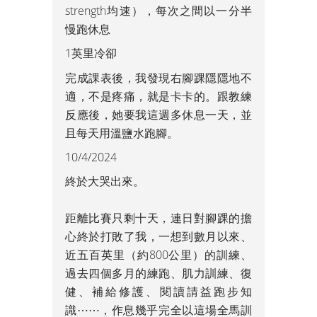
strength均速），每次之間以一分半
慢跑休息
1英里冷卻
完成課表後，我發現右腳踝隱隱地不
適，不是疼痛，就是卡卡的。跟教練
反應後，她要我這週多休息一天，並
且每天用溫鹽水跑腳。
10/4/2024
終於大哭出來。
距離比賽只剩十天，連日對腳踝的擔
心終於打敗了我，一想到數月以來、
近五百英里（約800公里）的訓練、
過去四個多月的練跑、肌力訓練、復
健、補給修護、閱讀請益跑步知
識⋯⋯，作息幾乎完全以這場全馬訓