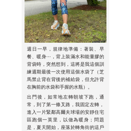
週日一早，規律地準備：著裝、早
餐、暖身⋯，背上裝滿水和能量膠的
背袋時，突然想到，這將是我這個訓
練週期最後一次使用這個水袋了（芝
馬禁止背在背後的補給袋，但允許背
在胸前的水袋和手握的水瓶）。
出門後，如常地左轉朝坡下跑，通
常，到了第一條叉路，我固定左轉，
進入一片緊鄰高爾夫球場的安靜住宅
區跑個一英里，以做為暖身；問題
是，夏天開始，座落於轉角街的這戶