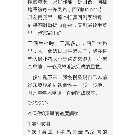
橄籃球賽，只好作罷，折回後，同樣
地重複每一條叉路，回到juniper時，
只差兩英里，原本打算回到家附近，
結果不斷重複juniper，直到最後半英
里，跑完家正好。
三個半小時，三萬多步，兩千卡路
里，又一個週日上午過去了，我在這
些大街小巷大小馬路跑來跑去，心無
旁怠地，一心只想著該完成的里數。
十多年跑下來，我慢慢發現自己以前
從未發現的固執個性—一步一步地、
月月年年地重複，直到完成課表。
9/25/2024
今天做8英里的速度訓練：
1 英里暖身
6次1英里（半馬與全馬之間的