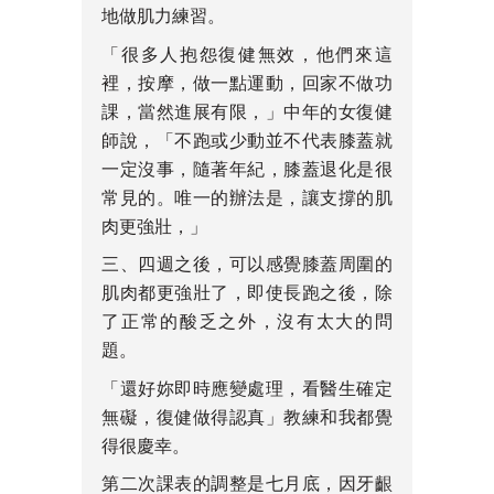
地做肌力練習。
「很多人抱怨復健無效，他們來這
裡，按摩，做一點運動，回家不做功
課，當然進展有限，」中年的女復健
師說，「不跑或少動並不代表膝蓋就
一定沒事，隨著年紀，膝蓋退化是很
常見的。唯一的辦法是，讓支撐的肌
肉更強壯，」
三、四週之後，可以感覺膝蓋周圍的
肌肉都更強壯了，即使長跑之後，除
了正常的酸乏之外，沒有太大的問
題。
「還好妳即時應變處理，看醫生確定
無礙，復健做得認真」教練和我都覺
得很慶幸。
第二次課表的調整是七月底，因牙齦