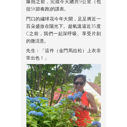
爆熱之前，完成今天總共9公里（包
括5K節奏跑)的課表。
門口的繡球花今年大開，足足將近一
百朵盛放在陽光下。趁氣溫逼近35度
C之前，我們一起深呼吸、享受片刻
的微涼意。
先生：「這件（金門馬拉松）上衣非
常出色！」