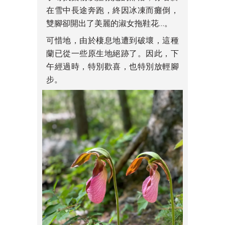
在雪中長途奔跑，終因冰凍而癱倒，
雙腳卻開出了美麗的淑女拖鞋花…。
可惜地，由於棲息地遭到破壞，這種
蘭已從一些原生地絕跡了。因此，下
午經過時，特別歡喜，也特別放輕腳
步。