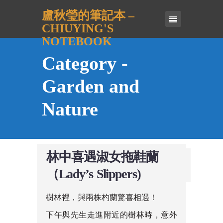
盧秋瑩的筆記本 –
CHIUYING'S
NOTEBOOK
Category -
Garden and
Nature
林中喜遇淑女拖鞋蘭
（Lady’s Slippers)
樹林裡，與兩株杓蘭驚喜相遇！
下午與先生走進附近的樹林時，意外