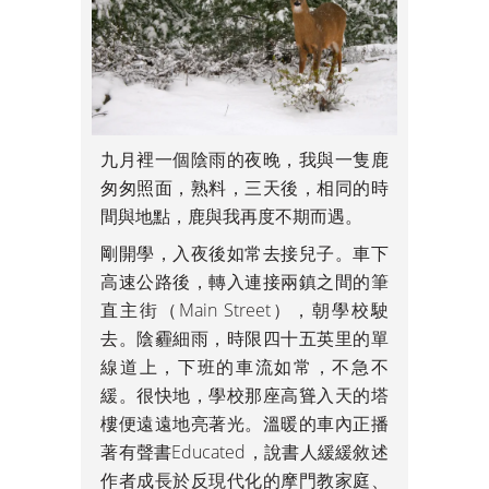
九月裡一個陰雨的夜晚，我與一隻鹿
匆匆照面，熟料，三天後，相同的時
間與地點，鹿與我再度不期而遇。
剛開學，入夜後如常去接兒子。車下
高速公路後，轉入連接兩鎮之間的筆
直主街（Main Street），朝學校駛
去。陰霾細雨，時限四十五英里的單
線道上，下班的車流如常，不急不
緩。很快地，學校那座高聳入天的塔
樓便遠遠地亮著光。溫暖的車內正播
著有聲書Educated，說書人緩緩敘述
作者成長於反現代化的摩門教家庭、