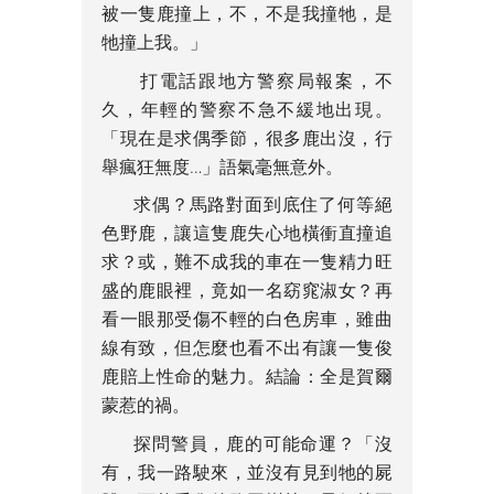
被一隻鹿撞上，不，不是我撞牠，是
牠撞上我。」
打電話跟地方警察局報案，不
久，年輕的警察不急不緩地出現。
「現在是求偶季節，很多鹿出沒，行
舉瘋狂無度…」語氣毫無意外。
求偶？馬路對面到底住了何等絕
色野鹿，讓這隻鹿失心地橫衝直撞追
求？或，難不成我的車在一隻精力旺
盛的鹿眼裡，竟如一名窈窕淑女？再
看一眼那受傷不輕的白色房車，雖曲
線有致，但怎麼也看不出有讓一隻俊
鹿賠上性命的魅力。結論：全是賀爾
蒙惹的禍。
探問警員，鹿的可能命運？「沒
有，我一路駛來，並沒有見到牠的屍