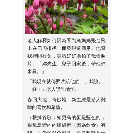
老人解釋如何因為看到鳥媽媽飛進飛
出在四周徘徊，而發現這個巢。他幫
我撥開枝葉，讓我好好地拍了幾張照
片。「妳先生、兒子回家後，帶他們
來看。」
「我現在就傳照片給他們，」我說。
「好！」老人讚許地笑。
春回大地，奇妙地，新生總是給人難
喻的喜悅和希望。
（根據谷歌：知更鳥的蛋是藍色的，
跟母鳥體內的膽綠素（因為飲食）有
關，而蛋的顏色越藍，公鳥越願意一