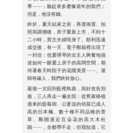
季⋯⋯；聽起來多麼像當年的我們；
但是，他沒有錢。
終於，夏天結束之前，再度佈置、拍
照與調價後，房子重新上市，不到十
二小時，買主夫婦現身了。順利迅速
成交後，有一天，電子郵箱裡出現了
一封信：也愛彈琴的女主人興奮地描
述如何一眼愛上房子的高闊空間，期
待著春天時院子的花開美景⋯⋯。屋
歸有緣人，我們終於放心。
最後一次回到藍樫鳥路，與好友告別
後，三人再走一遍全院：從舊家移植
過來的藍莓樹、公婆送的幼苗已成人
高的日本楓、數十種不同品種的萱
草、剛開過近百朵花的高大木杜
鵑⋯⋯，全都帶不走；但我知道，它