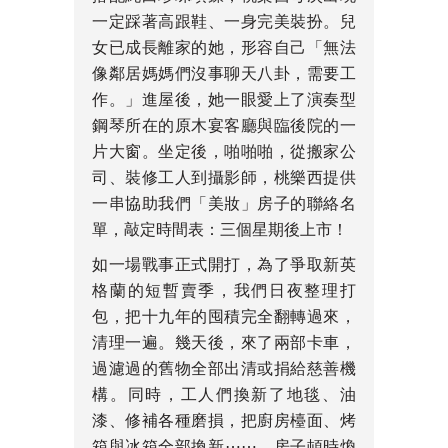
一定踩著高跟鞋、一身完美裝扮。兒
女已成長離家的她，形容自己「無法
像鄰居媽媽們沒事聊天八卦，需要工
作。」進屋後，她一眼愛上了演奏型
鋼琴所在的原木宴客廳與臨後院的一
片大窗。坐定後，啪啪啪，從搬家公
司、裝修工人到攝影師，桃樂西提供
一串協助我們「美妝」房子的聯絡名
單，敲定時間表：三個星期後上市！
如一場戰事正式開打，為了爭取新英
格蘭的短暫賣季，我們日夜整理打
包，把十九年的囤積完全翻轉過來，
清理一遍。幾天後，來了兩部卡車，
過濾過的舊物全部出清或捐給慈善機
構。同時，工人們換新了地毯、油
漆、修補各種磨損，把廚房檯面、烤
箱與冰箱全部換新⋯⋯，房子頓時煥