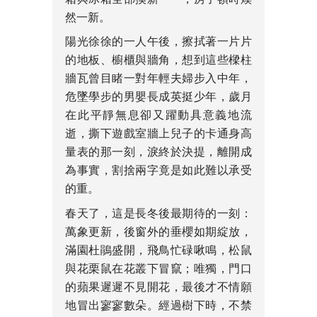
然一新。
陽光徐徐的一人午後，擦拭著一片片
的地板、櫥櫃與牆角，想到這些樑柱
牆瓦曾目睹一對年輕夫婦步入中年，
危墜學步的男嬰長成英挺少年，歲月
在此平靜無息卻又躍動具意義地流
逝，撕下遊戲室牆上兒子的卡通身高
量表的那一刻，淚終於決提，離開成
為事實，割捨兩字竟是如此難以承受
的重。
春天了，這是長冬後最期待的一刻：
萬象更新，後窗外的垂櫻如期綻放，
滿園杜鵑盛開，飛鳥忙碌啾鳴，松鼠
與花栗鼠在花叢下冒竄；唯獨，門口
的蘋果遲遲不見開花，最後才不情願
地冒出寥寥數朵。經過樹下時，不禁