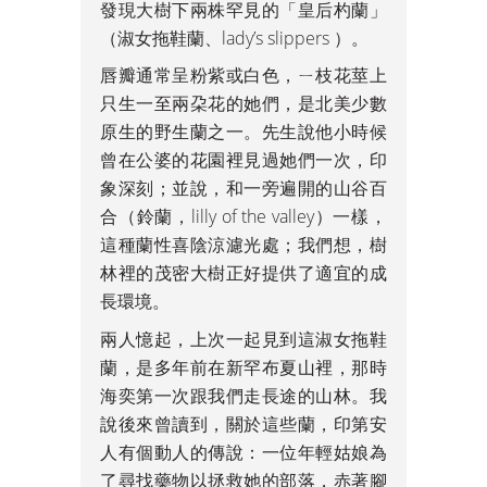
發現大樹下兩株罕見的「皇后杓蘭」
（淑女拖鞋蘭、lady’s slippers ）。
唇瓣通常呈粉紫或白色，ㄧ枝花莖上
只生一至兩朶花的她們，是北美少數
原生的野生蘭之一。先生說他小時候
曾在公婆的花園裡見過她們一次，印
象深刻；並說，和一旁遍開的山谷百
合（鈴蘭，lilly of the valley）一樣，
這種蘭性喜陰涼濾光處；我們想，樹
林裡的茂密大樹正好提供了適宜的成
長環境。
兩人憶起，上次一起見到這淑女拖鞋
蘭，是多年前在新罕布夏山裡，那時
海奕第一次跟我們走長途的山林。我
說後來曾讀到，關於這些蘭，印第安
人有個動人的傳說：一位年輕姑娘為
了尋找藥物以拯救她的部落，赤著腳