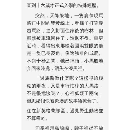
直到十六歲才正式入學的特殊經歷。
突然，天降般地，一隻鹿乍現馬
路正中間的雙黃線上，看樣子打算穿
越馬路，進入對面住家後的樹林，但
顯然被車流困住了，進退不得。車更
近時，看得出來那瞪著圓滾雙眼的鹿
是一隻已長菱角、俊逸強壯的成鹿。
不到十秒之間，牠已掉頭，小馬般地
奔回來時處，消失在漆黑裡。
「過馬路做什麼呢？這樣視線模
糊的雨夜，又是車行忙碌的大馬路，
不是很危險嗎？」心裡狐疑了兩句，
但思緒很快被緊湊的故事給掩蓋了。
住在新英格蘭郊區，遇見野生動物並
不算稀奇。
四季裡群鳥鳩鳴，院子裡從不缺