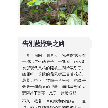
告別藍樫鳥之路
十九年前的一個春天，先生偕我去看
一棟出售中的房子，一進屋，兩人即
被那現代風格的開放空間給吸引了。
離開時，前院的蘋果樹正冒著花苞。
蔚藍天空下，枝頭一片粉嫩，想像著
纍纍一樹蘋果的浪漫，滿腦夢想的夫
妻兩當下點頭：是了，就是這裡。
不久，載著一車細軟和四隻貓、一隻
狗，兩人跟隨搬家公司的中型卡車，