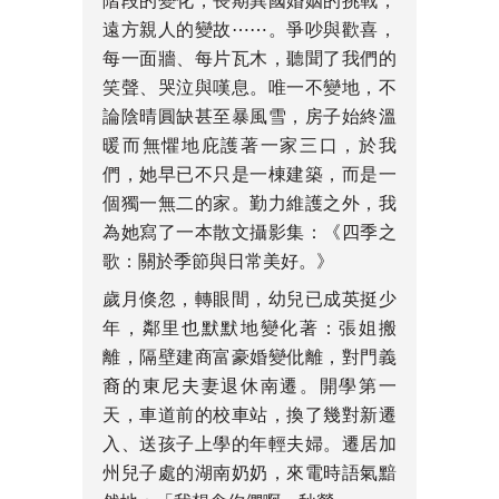
遠方親人的變故⋯⋯。爭吵與歡喜，
每一面牆、每片瓦木，聽聞了我們的
笑聲、哭泣與嘆息。唯一不變地，不
論陰晴圓缺甚至暴風雪，房子始終溫
暖而無懼地庇護著一家三口，於我
們，她早已不只是一棟建築，而是一
個獨一無二的家。勤力維護之外，我
為她寫了一本散文攝影集：《四季之
歌：關於季節與日常美好。》
歲月倏忽，轉眼間，幼兒已成英挺少
年，鄰里也默默地變化著：張姐搬
離，隔壁建商富豪婚變仳離，對門義
裔的東尼夫妻退休南遷。開學第一
天，車道前的校車站，換了幾對新遷
入、送孩子上學的年輕夫婦。遷居加
州兒子處的湖南奶奶，來電時語氣黯