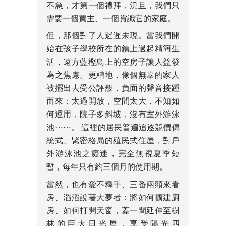
不急，才第一個禮拜，況且，我們只
需要一個買主、一個賞識它的家庭。
但，那個對了人遲遲未現。當我們開
始在孩子學校所在的鎮上過起精簡生
活，遠方藍樫鳥上的空房子讓人益發
為之焦慮。更糟地，像個無辜的家人
被擺出去受公評般，負面的聲音接踵
而來：太過開放，空間太大，不知如
何運用，院子多斜坡，沒有室外游泳
池⋯⋯。 這裡的居民普遍追逐競價傳
統式、緊密格局的殖民式住屋，對戶
外游泳池之癡迷，完全無視夏季短
暫，每年只有約三個月的使用期。
當然，也有愛不釋手、三番兩頭來看
房、滔滔說著大夢者：將如何擴建廚
房、如何打開天窗，蓋一間延伸至樹
林的巨大日光屋，享受陽光四