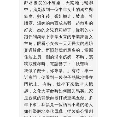
鄰著後院的小餐桌，天南地北暢聊
中，我見識到一位中年女士的獨立與
氣度。數年後，張姐搬走，坡底、希
臘裔、溫婉的南西成為我一起散步的
好友。她的女兒克莉絲丁，從我的小
跑伴到鏡頭下亭亭玉立的畢業舞會女
主角，眼看小女孩一天天長大的經驗
莫過於此。而照顧我們最多的，當屬
住坡上另一側的湖南奶奶。不時，寫
稿或練琴時，電話響了：「秋瑩啊，
我做了餃子，你來拿。」有時，車一
近家門，便看到一袋包子熱騰地掛在
門把上。有時，我坐下來聽老人憶
起，文化大革命時如何因與馬英九家
是親戚的背景而被打成重黑五類。多
年下來，我親見一位語言不通的老人
如何堅毅地身代母職，從製藥公司創