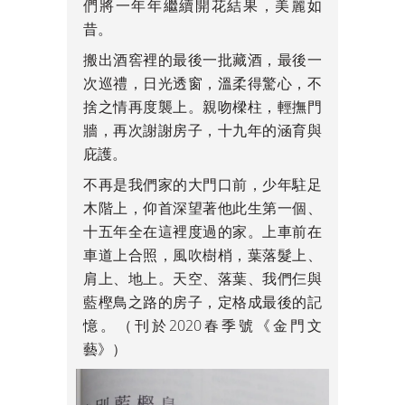
們將一年年繼續開花結果，美麗如
昔。
搬出酒窖裡的最後一批藏酒，最後一
次巡禮，日光透窗，溫柔得驚心，不
捨之情再度襲上。親吻樑柱，輕撫門
牆，再次謝謝房子，十九年的涵育與
庇護。
不再是我們家的大門口前，少年駐足
木階上，仰首深望著他此生第一個、
十五年全在這裡度過的家。上車前在
車道上合照，風吹樹梢，葉落髮上、
肩上、地上。天空、落葉、我們仨與
藍樫鳥之路的房子，定格成最後的記
憶。（刊於2020春季號《金門文
藝》）