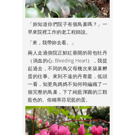
「妳知道你們院子有個鳥巢嗎？」一
早來院裡工作的老工程師說。
「來，我帶妳去看。」
兩人走過側院正鮮紅垂開的荷包牡丹
（淌血的心, Bleeding Heart），我提
起過去，不同的鳥父母幾次來築巢孵
蛋的往事。來到不遠的丹青叢，低頭
一看，知更鳥媽媽不知何時編織了一
個完整的鳥巢，下了純藍渾圓的三顆
藍色的、俗稱蒂芬尼藍的蛋。