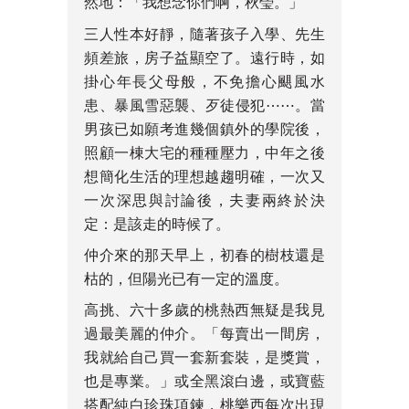
然地：「我想念你們啊，秋瑩。」
三人性本好靜，隨著孩子入學、先生
頻差旅，房子益顯空了。遠行時，如
掛心年長父母般，不免擔心颶風水
患、暴風雪惡襲、歹徒侵犯⋯⋯。當
男孩已如願考進幾個鎮外的學院後，
照顧一棟大宅的種種壓力，中年之後
想簡化生活的理想越趨明確，一次又
一次深思與討論後，夫妻兩終於決
定：是該走的時候了。
仲介來的那天早上，初春的樹枝還是
枯的，但陽光已有一定的溫度。
高挑、六十多歲的桃熱西無疑是我見
過最美麗的仲介。「每賣出一間房，
我就給自己買一套新套裝，是獎賞，
也是專業。」或全黑滾白邊，或寶藍
搭配純白珍珠項鍊，桃樂西每次出現