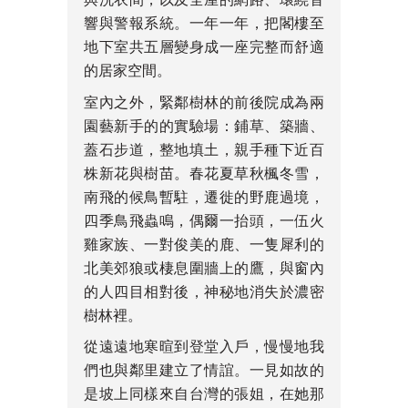
響與警報系統。一年一年，把閣樓至
地下室共五層變身成一座完整而舒適
的居家空間。
室內之外，緊鄰樹林的前後院成為兩
園藝新手的的實驗場：鋪草、築牆、
蓋石步道，整地填土，親手種下近百
株新花與樹苗。春花夏草秋楓冬雪，
南飛的候鳥暫駐，遷徙的野鹿過境，
四季鳥飛蟲鳴，偶爾一抬頭，一伍火
雞家族、一對俊美的鹿、一隻犀利的
北美郊狼或棲息圍牆上的鷹，與窗內
的人四目相對後，神秘地消失於濃密
樹林裡。
從遠遠地寒暄到登堂入戶，慢慢地我
們也與鄰里建立了情誼。一見如故的
是坡上同樣來自台灣的張姐，在她那