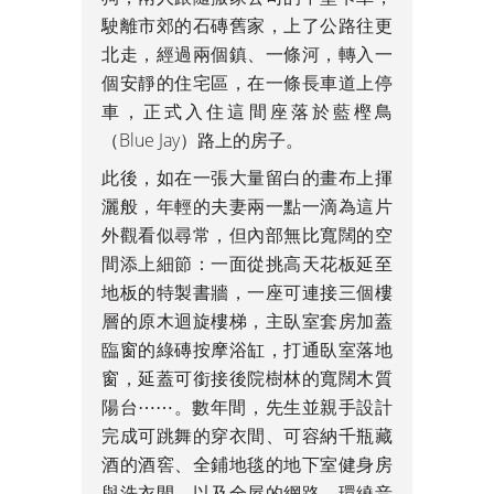
駛離市郊的石磚舊家，上了公路往更
北走，經過兩個鎮、一條河，轉入一
個安靜的住宅區，在一條長車道上停
車，正式入住這間座落於藍樫鳥
（Blue Jay）路上的房子。
此後，如在一張大量留白的畫布上揮
灑般，年輕的夫妻兩一點一滴為這片
外觀看似尋常，但內部無比寬闊的空
間添上細節：一面從挑高天花板延至
地板的特製書牆，一座可連接三個樓
層的原木迴旋樓梯，主臥室套房加蓋
臨窗的綠磚按摩浴缸，打通臥室落地
窗，延蓋可銜接後院樹林的寬闊木質
陽台⋯⋯。數年間，先生並親手設計
完成可跳舞的穿衣間、可容納千瓶藏
酒的酒窖、全鋪地毯的地下室健身房
與洗衣間，以及全屋的網路、環繞音