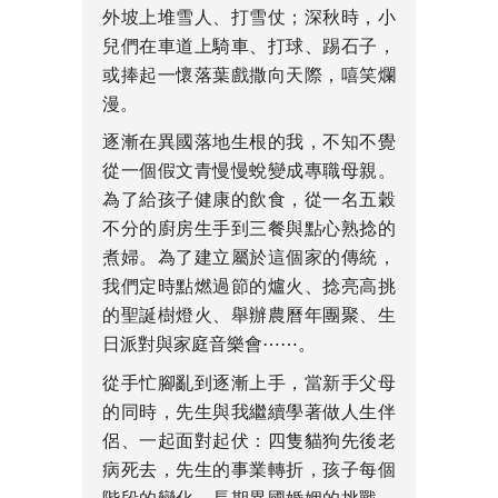
外坡上堆雪人、打雪仗；深秋時，小
兒們在車道上騎車、打球、踢石子，
或捧起一懷落葉戲撒向天際，嘻笑爛
漫。
逐漸在異國落地生根的我，不知不覺
從一個假文青慢慢蛻變成專職母親。
為了給孩子健康的飲食，從一名五穀
不分的廚房生手到三餐與點心熟捻的
煮婦。為了建立屬於這個家的傳統，
我們定時點燃過節的爐火、捻亮高挑
的聖誕樹燈火、舉辦農曆年團聚、生
日派對與家庭音樂會⋯⋯。
從手忙腳亂到逐漸上手，當新手父母
的同時，先生與我繼續學著做人生伴
侶、一起面對起伏：四隻貓狗先後老
病死去，先生的事業轉折，孩子每個
階段的變化，長期異國婚姻的挑戰，