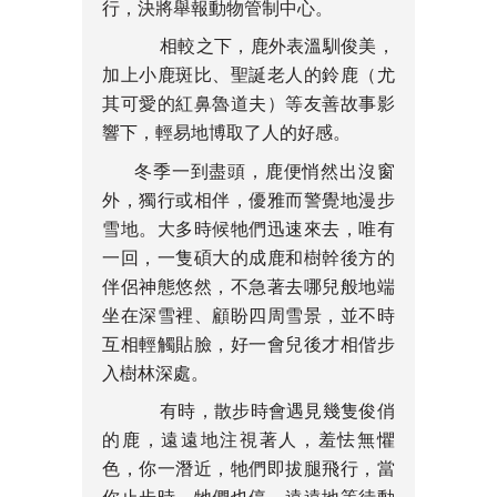
行，決將舉報動物管制中心。
相較之下，鹿外表溫馴俊美，
加上小鹿斑比、聖誕老人的鈴鹿（尤
其可愛的紅鼻魯道夫）等友善故事影
響下，輕易地博取了人的好感。
冬季一到盡頭，鹿便悄然出沒窗
外，獨行或相伴，優雅而警覺地漫步
雪地。大多時候牠們迅速來去，唯有
一回，一隻碩大的成鹿和樹幹後方的
伴侶神態悠然，不急著去哪兒般地端
坐在深雪裡、顧盼四周雪景，並不時
互相輕觸貼臉，好一會兒後才相偕步
入樹林深處。
有時，散步時會遇見幾隻俊俏
的鹿，遠遠地注視著人，羞怯無懼
色，你一潛近，牠們即拔腿飛行，當