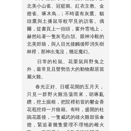
北美小山雀、冠籃鴉、紅衣主教、金
翅雀、啄木鳥…；不時還有灰鷹、貓
頭鷹與土播鼠等較罕見的訪客。偶
爾，從書頁上一抬頭，窗外雪地上，
赫然站著一隻灰毛白頷、眼神冷毅的
北美郊狼，與人目光接觸後即消失樹
林裡，那神出鬼沒，幾近魔幻。
日常的松鼠、花栗鼠與野兔之
外，最常見且聲勢浩大的動物鄰居當
屬火雞。
春光正好、日暖花開的五月天，
只見一群野火雞浩蕩而來，胡啄亂
鑽，挖土掘根，把院裡初冒的鬱金香
花苞挖得一片狼籍。有時，盛開的杜
鵑花叢後，一隻威武的雄火雞鼓張傘
翅，緊追著幾隻愛理不理牠的雌火