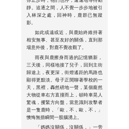
你止步時，牠們也停，遠遠地等待動
靜。追逐之間，人不覺一步步地被引
入林深之處，回神時，鹿群已無蹤
影。
如此或遠或近，與鹿始終維持著
相安無事、甚至友好的關係，直到那
場意外後，對鹿不覺改觀了。
雨夜與鹿擦身而過的記憶猶新，
三天後，同樣地接了兒子，回到主街
歸途上，夜更深，街燈遙距的馬路也
顯得更黯淡。母子正閒聊著學校的一
天，黑裡，轟然磅地一聲，某個龐然
大物從車右方直撞而上，頓時車晃人
驚魂，攫緊方向盤，當意識到攻擊者
是一隻鹿時，「歐，不，歐，不，」
懊悔無措瞬間一股腦湧上。
「媽媽沒關係，沒關係，」一旁