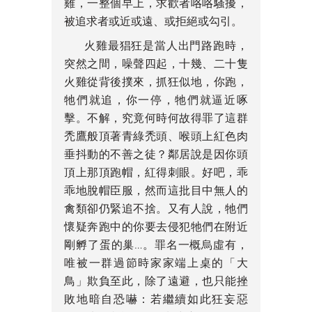
雞，一整個早上，求歡者咯咯騷擾，
被追求者或近或遠、或拒絕或勾引。
火雞最猖狂是當人出門路跑時，
突然之間，噪聲四起，十幾、二十隻
火雞從背後撲來，抓狂似地，你跑，
牠們就追，你一停，牠們就逼近啄
擊。不解，究竟何時何故得罪了這群
禿鷹般頂著青綠禿頭、喉頭上紅色肉
垂抖動的不善之徒？鄰居說是因你頭
頂上那頂跑帽，紅得刺眼。好吧，乖
乖地脫帽臣服，然而這批目中無人的
禽類卻仍緊追不捨。又有人說，牠們
懷疑奔跑中的你要去侵犯牠們在附近
剛孵了蛋的巢…。罪名一概烏虛有，
唯被一群過節時家家端上桌的「大
鳥」欺負至此，除了遠避，也只能挫
敗地暗自恐嚇：若繼續如此狂妄惡