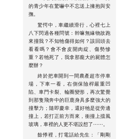
的青少年在驚嚇中不忘送上擁抱與安
撫。
驚愕中，車繼續滑行，心裡七上
八下閃過各種問號：幹嘛無緣物故跑
來撞我？不知牠傷得如何？該回頭去
看看嗎？會不會皮開肉綻、傷勢慘
重？若牠死了，我拿那龐大的屍體怎
麼辦？
終於把車開到一間農產超市停車
場，下車一看，右側保險桿嚴重凹
陷、車門卡裂、輪圈變形，再次驚覺
到那隻飛奔中的巨鹿身具多麼強大的
撞擊力；隨即慶幸，還好牠是從旁邊
撞上，若打正前方而來，衝撞上擋風
玻璃，車裡的人更不堪設想了⋯⋯。
餘悸裡，打電話給先生：「剛剛