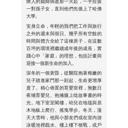
辦人的媳婦病逝那一天起，一手拉拔
一對孫子女，直到他們先後上了哈佛
大學。
安身立命，年輕的我們把工作與旅行
之外的週末與假日、幾乎所有空餘的
時間與體力全給了這棟房子，在這數
百坪的環境裡繼續成年後的成長，實
踐心中「家庭」的理想，包括計畫與
迎接一個新生命的加入。
深冬的一個黃昏，從醫院抱著稚嫩的
兒子踏進家門那一刻起，生命更增厚
度了。精心佈置的育嬰室裡，無數日
夜哺育嬰兒、抱擁腿上唸故事書的時
光。地下室至閣樓，幼兒在地毯與原
木地板上爬行、搖曳學步。冬天，漫
天大雪時，他與小朋友們或在室內游
泳暖池裡戲水、樓上樓下槍戰，或戶