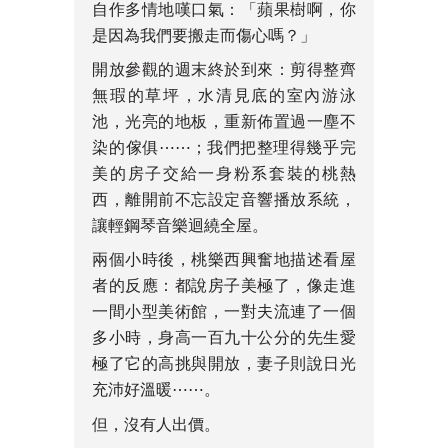
自作多情地嘆口氣：「蘋果樹啊，你
是因為我們要搬走而傷心嗎？」
開放參觀的週末終於到來：剪得整齊
無瑕的草坪，水清見底的室內游泳
池，光亮的地板，重新佈置過一塵不
染的傢俱⋯⋯；我們把整理得幾乎完
美的房子交給一身粉系套裝的桃熱
西，離開前不忘設定音響播放系統，
讓輕鋼琴音樂迴繞全屋。
兩個小時後，桃樂西興奮地描述看屋
者的反應：都說房子美極了，像走進
一間小型美術館，一對夫流連了一個
多小時，身高一百九十公分的先生愛
極了它的高挑與開放，妻子則說日光
充沛好溫暖⋯⋯。
但，沒有人出價。