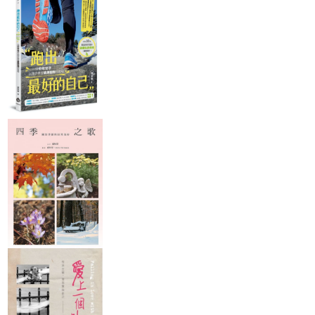
的勇氣去哪裡？ 我們這些年
謝他們耐心等我且不吝打
鄉，從此陪伴寡母，扶養獨
來苦讀、苦幹、一路來吃過
氣）。 告別時，麥克給
女，與一位來來去去、少女
的苦，用過的力氣，豈容我
一個大大的擁抱：「下次
時結識的男人為伴侶，人生
們一筆勾消，只因為來到了
來，要一直滑雪下去歐！
沒有走到更遠的它方，雖有
一個更需智慧與勇氣的生命
不知道會不會再來滑雪，
遺憾，但Jude一路努力，最
轉折點？ 我們可以把一切推
一刻，只迫不及待地想踢
終如願讀上醫學院，也算是
給巨大的一切，或者單純的
厚重疼痛的雪靴，舉起從
為母親爭了一口氣。 另一個
中年危機；我們可以為那些
屋酒吧點來的冰涼「藍月
世界，Stella以淡淺的膚色假
曾經的決定留下後悔的淚，
生啤酒，向一直聳恿鼓勵
扮白人得到一份秘書工作，
讓遺憾壓迫得神消形碎； 但
我、這時一樣高興的先生
隨後嫁給年輕的白人老闆，
那於事何補？ 或者我們可
兒子致意；然後，靜享日
生了一個純白（幾乎）的女
以， 牢記我們當年無所畏
前，這片白靄山嶺的安詳
兒Kennedy，住在純白（幾
懼、展翅高飛的那份勇氣，
美麗。 ＊＊＊ 第二天一
乎）的富有社區，她想要的
沉穩適然地努力走下去。 或
來，膝蓋下的脛骨和手臂
都有了，卻被迫與過去完全
者我們可以， 繼續克服生活
續酸疼，明顯是學滑雪時
割離，活在謊言與秘密捆綁
裡的跌跌陂陂，伴我們的所
力不當與太緊繃的結果。
的寂寞裡。她那備受寵愛的
愛安身立命，為心找一個永
兩天我一直在想，為什麼
女兒，擁有白人中上階級下
恆的家。 或許我們可以， 不
他同學一下子就上手，而
一代的所有優勢，卻顯得迷
再在乎任何外界的評價，世
摔了那麼多次才勉強滑出
失，輟學走演藝之路卻發展
俗的包袱；第一次，為自己
樣子；除了他們年輕的體
平平，最後不了了之。 隨著
找到一份真正的自由——即
與運動天份，應該主要是
下一代兩個女孩的偶遇，劇
使只是一份小小的希望，怦
一貫的學習問題：心存恐
情雙線由近而遠而近，兩個
然的心動，開懷的笑容。 有
懼，戰戰兢兢勉力記著教
音訊全無、活在不同世界的
一天當我們回首，我們可以
說的每個步驟，身體卻不
姐妹，終於重聚；遺憾地，
欣慰自己：認真走過了風
使喚，而其他美國同學們
時間與空間的變遞之大：一
雨，且走了一條比期待更遙
乎就是：放開，面無懼色
個當黑人，一個當白人，都
遠的路。 我們可以含笑驕傲
讓自己滑曳（至少看起
當太久了，Desiree與Stella
地告訴我們的孩子，一切種
來）。 我想到過去學新
已無法回到從前。看到希望
種。 我想我們 可以的。 – 給
也是這樣，老惦記著：手
的是，時代與機會變遷之
自己與身旁的女戰士們。
怎麼滑水、腿該怎麼踢，
下，她們那一黑一白的女兒