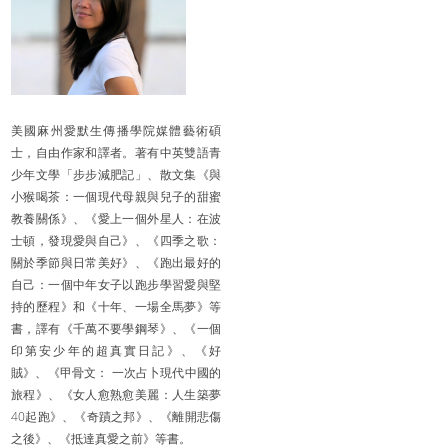
歸屬於某人才是特別。」 雖
然，書中某些角色有更多解
釋與發揮的空間：Desiree為
何一定得待在故鄉受猜測與
流言？Stella真非得一輩子欺
騙丈夫？沒有其他的選擇？
此外，Desiree前夫暴力的背
景、Jude變性男友的處境等
等都可以著墨得更深刻。然
美國麻州愛默生傳播學院媒體藝術碩
而，瑕不遮瑜，這是一本引
人入勝、幾天內就讀完的好
士，自由作家和譯者。著有中英雙語青
小說，毫無疑問。 Ok, off to
少年文學「步步減肥記」、散文集《與
my next read, can’t wait!
小猴喝茶：一個現代母親與兒子的甜蜜
等不急要開始讀下一本書
了。
教養關係》、《愛上一個外星人：在波
士頓，發現愛與自己》、《四季之歌：
關於季節與日常美好》、《跑出最好的
自己：一個中年女子以跑步學習愛與堅
持的歷程》和《十年、一場全馬夢》等
書，譯有《千萬不要學鋼琴》、《一個
印第安少年的超真實日記》、《好
賊》、《甲骨文： 一次占卜現代中國的
旅程》、《女人愈熟愈美麗：人生築夢
40起跑》、《奇蹟之邦》、《離開悲傷
之後》、《抵達真愛之前》等書。