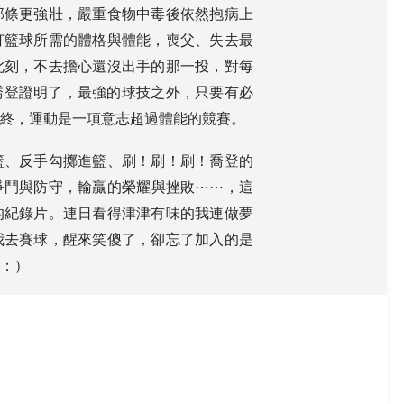
那條更強壯，嚴重食物中毒後依然抱病上
打籃球所需的體格與體能，喪父、失去最
此刻，不去擔心還沒出手的那一投，對每
喬登證明了，最強的球技之外，只要有必
最終，運動是一項意志超過體能的競賽。
籃、反手勾擲進籃、刷！刷！刷！喬登的
爭鬥與防守，輸贏的榮耀與挫敗⋯⋯，這
的紀錄片。連日看得津津有味的我連做夢
我去賽球，醒來笑傻了，卻忘了加入的是
的：）