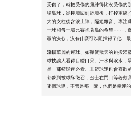
受傷了，就把受傷的腿練得比沒受傷的
場贏球，從棒壇回到籃壇後，打掉重練
大的支柱後含淚上陣，隔絕雜音、專注
一球和每一場比賽抱著贏的希望⋯⋯，
贏的決心，沒有什麼可以阻擋得了他，
流暢華麗的運球、如彈簧飛天的跳投灌
球技讓人看得目瞪口呆。汗水與淚水，
是一部籃球迷必看、非籃球迷也會喜歡
都夢到被球隊徵召，巴士在門口等著戴
哪個球隊，不管是那一隊，他們是幸運