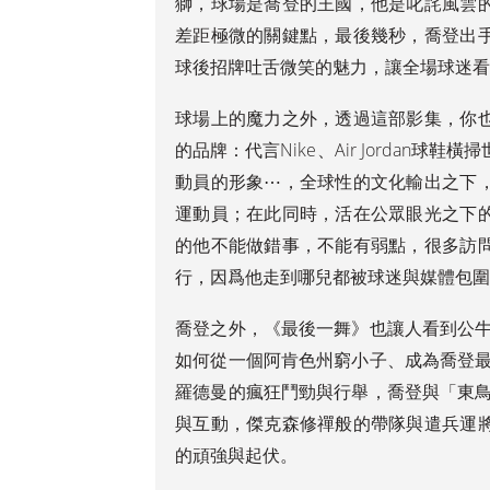
獅，球場是喬登的王國，他是叱詫風雲
差距極微的關鍵點，最後幾秒，喬登出
球後招牌吐舌微笑的魅力，讓全場球迷
球場上的魔力之外，透過這部影集，你
的品牌：代言Nike、Air Jordan
動員的形象⋯，全球性的文化輸出之下
運動員；在此同時，活在公眾眼光之下
的他不能做錯事，不能有弱點，很多訪
行，因爲他走到哪兒都被球迷與媒體包
喬登之外，《最後一舞》也讓人看到公牛
如何從一個阿肯色州窮小子、成為喬登最
羅德曼的瘋狂鬥勁與行舉，喬登與「東鳥
與互動，傑克森修禪般的帶隊與遣兵運
的頑強與起伏。