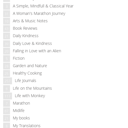
A Simple, Mindfull & Classical Year
3
A Woman's Marathon Journey
31
Arts & Music Notes
10
Book Reviews
43
Daily Kindness
21
Daily Love & Kindness
39
Falling in Love with an Alien
20
Fiction
5
Garden and Nature
28
Healthy Cooking
25
Life Journals
257
Life on the Mountains
6
Life with Monkey
117
Marathon
7
Midlife
67
My books
21
My Translations
8