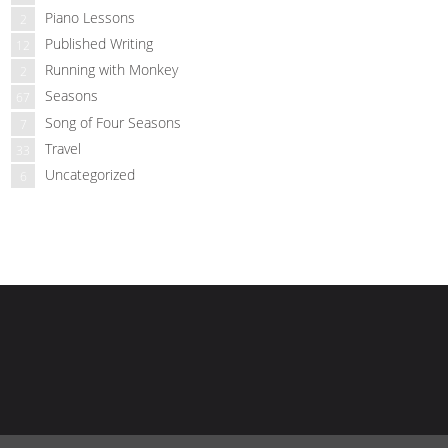
Piano Lessons
2
Published Writing
12
Running with Monkey
2
Seasons
67
Song of Four Seasons
7
Travel
33
Uncategorized
6