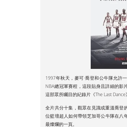
1997年秋天，麥可·喬登和公牛隊允
NBA總冠軍賽程，這段貼身且詳細的影
這部眾所矚目的紀錄片《The Last Danc
全片共分十集，觀眾在見識或重溫喬登
位籃壇超人如何帶領芝加哥公牛隊在八年
最燦爛的一頁。