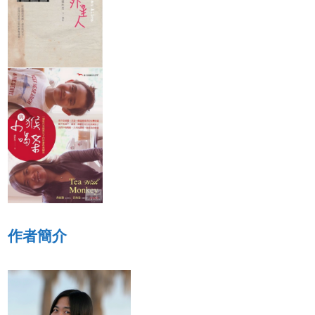
忙腳亂而窒礙不前，直到
得以一種嶄新、較平等的關
慢地不去想每個細節，聽
係共處。 這是黑人女作家Brit
身體的韻律和需要換氣時
Bennett的第二本小說，一出
才逐漸放鬆緊繃的心理與
版即竄上《紐約時報》暢銷
體，才能（還是費力地）
榜第一名，對一個年輕的新
向前游動。 這麼說，年
銳作家意義非凡。這一刻，
大，較多經歷，對學習新
當種族與階級意識火熱高
能到底是助力還是包袱呢
漲，有色與少數人種急切地
反觀孩童學習，最初的時
爭平等、尋求自我定位時，
候，他們不會去想規矩步
這本書的出版時機不能更理
驟，就是玩水、騎車、打
想了。透過一對姊妹的一
球，然後，他們就會了。
生，作者清楚呈現各種種族
（只是接下來，為了求好
歧視、貧富差異下的殘酷現
更精進，大人開始要他們
實：當被捧在手心的白人富
上課、練習，然後一不小
家女，生日禮物是新車，愛
就把當初最單純的樂趣給
去歐洲就去歐洲時；相對之
殺了…。） 這也是為什
下，貧困的黑人女一路受歧
導孩子時，最好能寓教於
視、半工半讀、住在漏水的
樂，保有玩的本質，才能
公寓⋯⋯。 全書從頭到尾鋪
續。 對於我這樣的大人
成緊湊，一讀即受吸引。故
怕得先放掉制式的強記強
事之外，作者有許多聰穎而
方式，練習像小孩一樣雀
犀利的觀察與體悟：比如，
作者簡介
好奇，轉移恐懼，或許才
活在一成不變的環境的安全
放鬆學習。 （這時，彷
與無奈；活在一個全新的環
聽到雪山的呼喚，我是不
境的勇氣與寂寞。比如，
該再去摔個幾次了:)
「大多數人都崇尚『白』，
連黑人自己都難免」、「人
們以為獨一無二讓你顯得特
別，錯了，那只讓你寂寞；