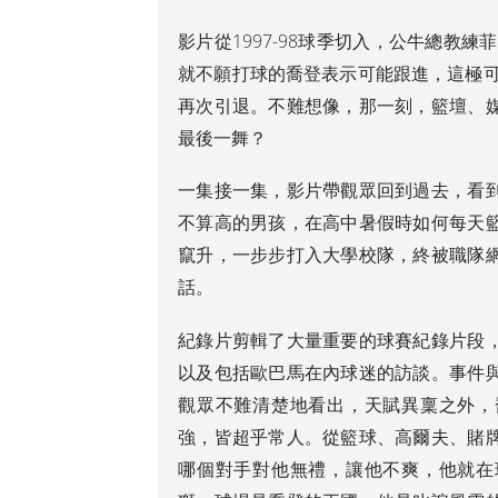
影片從1997-98球季切入，公牛總教
就不願打球的喬登表示可能跟進，這極可
再次引退。不難想像，那一刻，籃壇、
最後一舞？
一集接一集，影片帶觀眾回到過去，看
不算高的男孩，在高中暑假時如何每天
竄升，一步步打入大學校隊，終被職隊
話。
紀錄片剪輯了大量重要的球賽紀錄片段
以及包括歐巴馬在內球迷的訪談。事件
觀眾不難清楚地看出，天賦異稟之外，
強，皆超乎常人。從籃球、高爾夫、賭
哪個對手對他無禮，讓他不爽，他就在