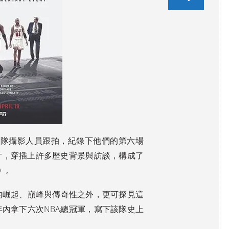
就寢前，再查一次隔天的天
氣，把要穿的衣褲和襪子擺
在床頭，帽子、外套、水和
[...]
中年獨行
能量膠裝進背袋，確定手
錶、手機和耳機都充著電；
February 11, 2020
然後，設定鬧鐘，上床。 過
南方的這一夜，我的晚餐有
去幾年來，這成為我每一場
三個選擇： 1. 在家煮泡麵、
路跑賽前的準備儀式，不變
做簡單的三明治，2. 上簡單
的過程給我一份熟悉與安
[...]
的亞洲餐廳迅速打發或外帶
心。 5.5度C的深秋清晨，獨
回小公寓，一邊看影集一邊
自開車到麻州北方海港，加
吃，3. 出門上一家正式的餐
入數千名跑者，沿著秋意濃
廳。 我選了後者。 稍事打扮
濃的小鎮與州立公園而跑。
後，我沿著海岸走到港灣市
四周都是年輕人，我緊追
區一家高檔海鮮餐廳。 一個
著，狀況比預期良好。雖然
人？是的，一個人。 外面還
入秋以來前所未見地感冒了
是裡面？外面。 天氣這麼
三個多禮拜，鼻塞咳嗽頑固
好，不想浪費這即使南方也
許一隊攝影人員跟拍，紀錄下他們的第六場
殘留，但一個夏天的訓練下
少見的舒適冬夜。 帶位的女
來，我想給十月的自己一份
片，穿插上許多歷史背景與訪談，構成了
孩把我安置在最靠港口的一
生日禮物，況且，經驗告訴
個高腳餐桌。我跟男侍者點
我，永遠不可能有完美的天
e》。
了一杯桑格麗亞和煎鯕鰍。
氣、體能與心理狀態，只能
風徐燈璨，四周或家庭或朋
衡量後接受現況、隨機應
友餐聚歡語，我跟在北方同
變。 十三英里我已漸適應，
時也在晚餐的先生講講電
的崛起、巔峰與傳奇性之外，更可探見這
精神上越來越不像以前如迎
話，雖然一個人但並不孤
巨獸般的恐懼與折磨，一英
單。 想想過去一、二十年，
內拿下六次NBA總冠軍，寫下該隊史上
里一英里從容咬牙承受。漫
除了回台灣，先生幾乎一手
長幾乎無盡的陡坡，一路攀
打理旅行的一切，從租車到
爬，五英里處，遠遠路旁突