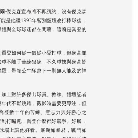
點酒⋯⋯，他的庇護省去我
然出現一張再熟悉不過的面
需要面對身為一個外國人各
孔——先生舉起鏡頭對著我
種可能的困窘與不適，但我
練菲爾·傑克森宣布將不再續約，沒有傑克森
招手。意外的驚喜下，精神
是不是越來越依賴他了而不
為之一振，我又笑又揮手，
自知？！ 餐後，再沿海走回
能是他繼1993年暫別籃壇改打棒球後，
邁步向前。 過橋過森林過原
家。月仍大而圓但暈已減稀
野，不久，來到艱難的八英
媒體與全球球迷都在問著：這將是喬登的
薄，棕櫚樹影下年輕男女擁
里處，查過比賽路線的先生
戲，沙灘上打排球的人正準
再度出現眼前，這次，我離
備收隊…；夜色裡，腳步輕
開跑道，攀向他，迅速給他
盈。 家人永遠在心裡、是永
一個吻，帶著知道有人將在
遠的伴侶，但中年的我想知
終點等我的放心，繼續征
道依然可以獨自走很遠，即
到喬登如何從一個從小愛打球，但身高並
途。 第十五場半馬賽：
使在陌生的地方，是唯一的
2:11:45，女子分齡第33名，
籃球不離手苦練狠練，不久球技與身高皆
東方人，也能自己凳上喜歡
差2分鐘破個人紀錄，下次再
的餐廳吧台，點一杯沁涼的
來。
網羅，帶領公牛隊寫下一則無人能及的神
美酒，聽一些有趣的旅人故
事。
，加上對許多傑出球員、教練、體壇記者
與年代不斷跳躍，觀影時需要更專注，但
喬登數十年的苦練、意志力與好勝心之
牌到打嘴跑，喬登什麼都好競爭、好勝，
球場上讓他好看。嚴厲如暴君，戰鬥如