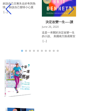
妳說自己日漸失去好奇與熱
情。 妳說自己變得小心翼
翼，保守躊躇。 妳說自己一
[...]
日過著一日，覺得未來暗淡
生平第一次學滑
不可及。 妳說當年的老友熟
January 23, 2017
決定改變一生—–讀
識已闖出一片天地，或居高
《The Vanishing
職或享聲名。 而我呢？妳
生平第一次滑雪，很開心
June 26, 2020
Half》
問。 守著一個惶惶恐恐的人
於嘗試了！ 週末一早，
這是一本關於決定改變一生
妻人母的角色，和一份守得
來到新罕布夏州的Sunap
[...]
的小說。 美國南方路易斯安
勉強，棄之不安的職務。 難
滑雪山區，亂玩一陣後，
那州，一個住著淡膚色黑人
掩一顆蠢蠢欲動，卻又乏振
[...]
決定報名學點技巧，結果
的小鎮Mallard，十六歲的雙
無力的心。 雖然心知肚明，
四名年輕人一起上了紮紮
胞胎女孩Desiree 和Stella，
可以把一切歸罪於環境，成
實的兩個小時的課。 果
不耐貧困與侷限，決定逃家
長背景，個性，所有縛手縛
然，眾目睽睽之下，平衡
去紐奧良追尋新的人生。不
腳的原因。或者，光明正大
運動細胞都很差的大嬸連
同的機緣之下，兩姐妹做了
地推托於， 中年危機。 說
了好幾次。感謝老教練麥
完全不同的決定，從此各自
是， 走到人生中途 忽然發現
不離不棄，緊陪在旁且一
走上迴然不同的人生：早幾
手上所有的不是妳一直想要
把笨重笨拙的我扶起，幾
個小時出生的Desiree嫁了一
的， 極想再度登高一躍，追
擔心會不會把他扯傷或壓
個比她更黑的黑人丈夫，
求另一個夢想，卻舉足無
傷，一起滾下坡了? 汗流
Stella則喬裝成功，變成了一
力？ 說是， 來到生命的臨界
背、雙腿疲累難舉（沒想
個白人。 故事縱橫近四十
點，該奮力搏手一擊？或，
滑雪如此費體力啊），終
年，以多位主角的角度述
接受現狀，安於一切， 認
慢慢掌握訣竅，課堂快結
說，角色分明，情節流動，
命？ 我說， 我比教擔心的是
時，放開了雪仗，乘風滑
閱讀與娛樂性十足之外，全
沒有了熱情 我們還剩什麼
下，在山底處推開雪板，
書所牽引出的美國過去數十
呢？ 沒有了信心， 我們還如
出一片披薩形狀，成功停
年的種族、膚色、性別、階
何面對接下來的風雨、歡
正式跨出基本的一步；頓
級議題⋯⋯，引人思索。 丈
愉？ 我說， 我們當年選擇不
時，教練和已開始享受滑
夫家暴之下，Desiree帶著女
守成，挑戰自己的那份冒險
樂趣的同學們掌聲四起（
兒Jude回到一度逃離的故