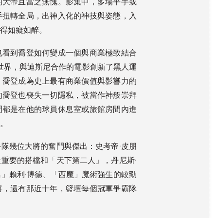
的大帝且當之無愧。影集中，多場平手或
手扭轉全局，出神入化的神技與姿態，入
看得如癡如醉。
也看到喬登如何變成一個與商業極致結合
球鞋橫掃世界，與迪斯尼合作的電影創新了黑人運
，喬登成為史上最有商業價值與影響力的
的喬登也喪失一切隱私，被當作神般崇拜
問都是在他的球員休息室或旅館房間內進
圍。
隊幾位大將的奮鬥與傑出：史考帝·皮朋
重要的搭檔和「天下第二人」，丹尼斯·
」賴利·博德、「西魔」魔術強生的較勁
將，還有那近十年，籃壇每個冠軍爭霸隊