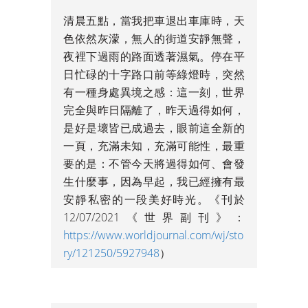
清晨五點，當我把車退出車庫時，天
色依然灰濛，無人的街道安靜無聲，
夜裡下過雨的路面透著濕氣。停在平
日忙碌的十字路口前等綠燈時，突然
有一種身處異境之感：這一刻，世界
完全與昨日隔離了，昨天過得如何，
是好是壞皆已成過去，眼前這全新的
一頁，充滿未知，充滿可能性，最重
要的是：不管今天將過得如何、會發
生什麼事，因為早起，我已經擁有最
安靜私密的一段美好時光。《刊於
12/07/2021《世界副刊》：
https://www.worldjournal.com/wj/sto
ry/121250/5927948
）