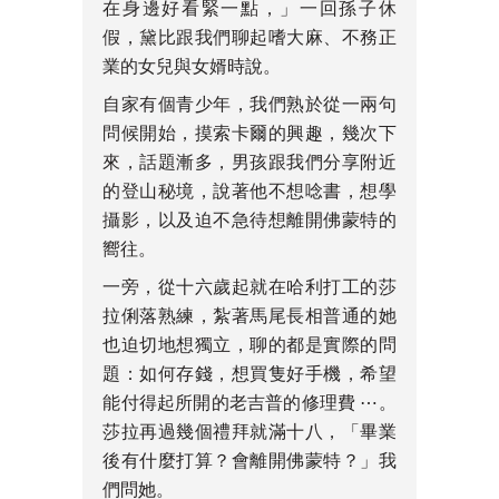
在身邊好看緊一點，」一回孫子休
假，黛比跟我們聊起嗜大麻、不務正
業的女兒與女婿時說。
自家有個青少年，我們熟於從一兩句
問候開始，摸索卡爾的興趣，幾次下
來，話題漸多，男孩跟我們分享附近
的登山秘境，說著他不想唸書，想學
攝影，以及迫不急待想離開佛蒙特的
嚮往。
一旁，從十六歲起就在哈利打工的莎
拉俐落熟練，紮著馬尾長相普通的她
也迫切地想獨立，聊的都是實際的問
題：如何存錢，想買隻好手機，希望
能付得起所開的老吉普的修理費 ⋯。
莎拉再過幾個禮拜就滿十八，「畢業
後有什麼打算？會離開佛蒙特？」我
們問她。