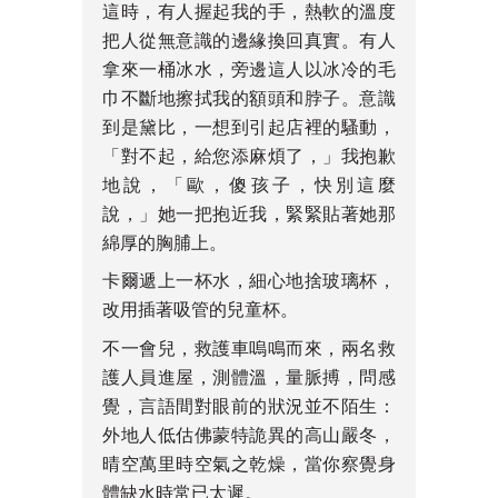
這時，有人握起我的手，熱軟的溫度
把人從無意識的邊緣換回真實。有人
拿來一桶冰水，旁邊這人以冰冷的毛
巾不斷地擦拭我的額頭和脖子。意識
到是黛比，一想到引起店裡的騷動，
「對不起，給您添麻煩了，」我抱歉
地說，「歐，傻孩子，快別這麼
說，」她一把抱近我，緊緊貼著她那
綿厚的胸脯上。
卡爾遞上一杯水，細心地捨玻璃杯，
改用插著吸管的兒童杯。
不一會兒，救護車嗚鳴而來，兩名救
護人員進屋，測體溫，量脈搏，問感
覺，言語間對眼前的狀況並不陌生：
外地人低估佛蒙特詭異的高山嚴冬，
晴空萬里時空氣之乾燥，當你察覺身
體缺水時常已太遲。