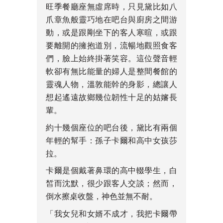
旺季餐廳座無虛席時，只見黛比如八
爪章魚般靈巧地在吧台與廚房之間游
動，或是跟剛坐下的客人寒暄，或跟
要離開的擁抱道別，流暢地觀照食客
們，臉上始終掛著笑容。這位聲音輕
軟卻有無比能量的婦人是整間餐館的
靈魂人物，溫敦能幹的身影，總讓人
想起遙遠故鄉幾位韌性十足的姑嬸長
輩。
約十幾個座位的吧台後，黛比有兩個
年輕的幫手：孫子卡爾和高中女孩莎
拉。
卡爾是個戴著鼻環的高中輟學生，白
皙而沈默，很少跟客人交談；然而，
倒水擦桌收盤，神色並無不耐。
「我女兒和女婿不成才，我把卡爾帶