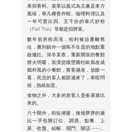
果與香料。菜單以義式為主兼及東方
風味，舉凡椰香炸蝦、咖哩料理以及
一年可賣出四、五千份的泰式炒粉
（Pad Thai）等都是招牌菜。
數年前房租高漲，哈利被迫遷離舊
址，搬到鎮外一個鳥不生蛋的地點重
啟爐灶。深冬某夜，重新開張的餐館
燈火明暖，裝潢從鑲壁圓柱歐風改成
鄉村風的小餐館，賓客滿座，放眼一
看，死忠的客人都跟過來了，寒暄問
候，熱絡如昔。
食物之外，大多的老客人是衝著黛比
來的。
六十開外，削短捲髮，矮矮胖胖的黛
比一手包辦訂位、調酒、點餐、上
菜、收盤、結帳、開門、關店⋯⋯。