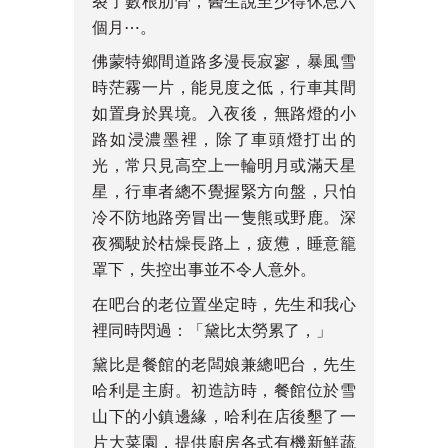
裂了數根肋骨，醫生說至少得休息六
個月⋯。
佛蒙特鄉間道路多漫長寂寥，暴風雪
時茫霧一片，能見度之低，行車其間
如置身於異境。入夜後，無路燈的小
路如浸濃墨裡，除了車頭燈打出的
光，常只見高空上一輪明月或滿天星
星，行車者總不覺握緊方向盤，只怕
冷不防地路旁冒出一隻熊或野鹿。深
夜獨駛於枯燥長路上，疲憊，睡意籠
罩下，失控出事並不令人意外。
在吧台的老位置坐定時，先生和我心
裡同時閃過：「黛比太勞累了，」
黛比是餐館的老闆娘兼總吧台，先生
哈利是主廚。初造訪時，餐館位於雪
山下的小鎮邊緣，哈利在店後墾了一
片大菜園，提供廚房各式有機新鮮蔬