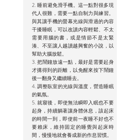
睡前避免滑手機。這一點對很多現
代人很難，需要一點自制力與練習。
與其讓手機的螢幕光線與滑過的內容
干擾睡眠，可以改讀內容輕鬆、不太
需要用腦的書，或是情節不是太緊
湊、不至讓人越讀越興奮的小說，以
幫助大腦放鬆。
把鬧鐘放遠一點，最好是需要起身
才搆得到的距離，以免醒來按下鬧鐘
後一翻身又繼續睡去。
調整臥室的光線與溫度，營造睡眠
的氣氛。
就寢後，即使無法瞬即入眠也不要
起身，持續躺著讓身體休息，該起床
的時間一到，即使前一夜睡不好也不
要賴床，維持固定的睡覺與起床時
間，慢慢地就會養成新的作息習慣。