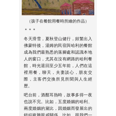
（孩子在餐館用餐時所繪的作品）
＊＊＊
冬天滑雪，夏秋登山健行，頻繁出入
佛蒙特後，湯姆的民宿與哈利的餐館
成為我們最熟悉的落腳處和認識本地
人的窗口，尤其在沒有網路的哈利餐
館，時光退回至少五年前，人們在這
裡用餐，聊天，夫妻談心，朋友交
際，主客們交換所見所聞與人生經
歷。
吧台前，酒酣耳熱時，故事多得一夜
也說不完。比如，五度婚姻的哈利、
兩度婚姻的黛比，因婚姻而發展出的
錯綜複雜親戚關係。比如，跟我們一