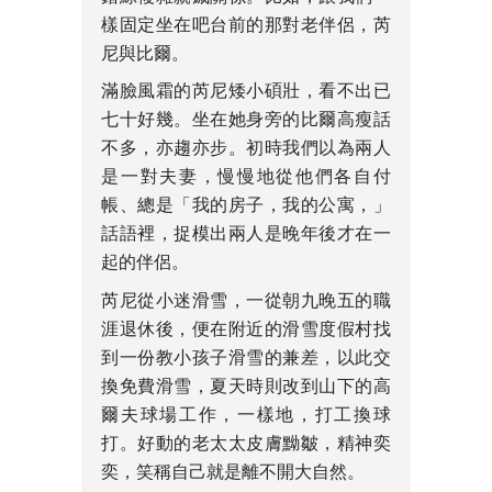
樣固定坐在吧台前的那對老伴侶，芮
尼與比爾。
滿臉風霜的芮尼矮小碩壯，看不出已
七十好幾。坐在她身旁的比爾高瘦話
不多，亦趨亦步。初時我們以為兩人
是一對夫妻，慢慢地從他們各自付
帳、總是「我的房子，我的公寓，」
話語裡，捉模出兩人是晚年後才在一
起的伴侶。
芮尼從小迷滑雪，一從朝九晚五的職
涯退休後，便在附近的滑雪度假村找
到一份教小孩子滑雪的兼差，以此交
換免費滑雪，夏天時則改到山下的高
爾夫球場工作，一樣地，打工換球
打。好動的老太太皮膚黝皺，精神奕
奕，笑稱自己就是離不開大自然。