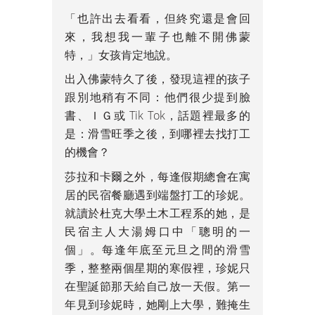
「也許出去看看，但終究還是會回
來，我想我一輩子也離不開佛蒙
特，」女孩肯定地說。
出入佛蒙特久了後，發現這裡的孩子
跟別地稍有不同：他們很少提到臉
書、ＩＧ或 Tik Tok，話題裡最多的
是：滑雪旺季之後，到哪裡去找打工
的機會？
莎拉和卡爾之外，每逢假期總會在寓
居的民宿餐廳遇到端盤打工的珍妮。
就讀於杜克大學土木工程系的她，是
民宿主人大湯姆口中「聰明的一
個」。每逢年底至元旦之間的滑雪
季，整整兩個星期的寒假裡，珍妮只
在聖誕節那天給自己放一天假。第一
年見到珍妮時，她剛上大學，難掩生