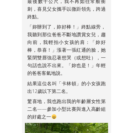
最後數十公尺，我不再如往常般衝
刺，喜見父女攜手以微距領先，跨過
終點。
「妳辦到了，妳好棒！」終點線旁，
我聽到那位爸爸不斷地讚賞女兒，趨
向前，我輕拍小女孩的肩：「妳好
棒，恭喜！」漲著一張紅通的臉，她
緊閉雙唇強忍著想哭（或想吐），一
句話也說不出來。「妳也是！」年輕
的爸爸客氣地說。
結果這位名叫「卡林頓」的小女孩跑
出12歲以下第二名。
驚喜地，我也跑出我的年齡層女性第
二名——參加小型比賽與進入高齡組
的好處之一