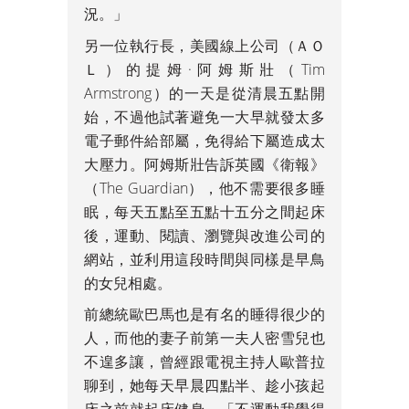
況。」
另一位執行長，美國線上公司（ＡＯ
Ｌ）的提姆·阿姆斯壯（Tim
Armstrong）的一天是從清晨五點開
始，不過他試著避免一大早就發太多
電子郵件給部屬，免得給下屬造成太
大壓力。阿姆斯壯告訴英國《衛報》
（The Guardian），他不需要很多睡
眠，每天五點至五點十五分之間起床
後，運動、閱讀、瀏覽與改進公司的
網站，並利用這段時間與同樣是早鳥
的女兒相處。
前總統歐巴馬也是有名的睡得很少的
人，而他的妻子前第一夫人密雪兒也
不遑多讓，曾經跟電視主持人歐普拉
聊到，她每天早晨四點半、趁小孩起