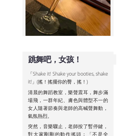
跳舞吧，女孩！
「Shake it! Shake your booties, shake
it!」(搖！搖擺你的臀，搖！)
清晨的舞蹈教室，樂聲震耳，舞步滿
場飛，一群年紀、膚色與體型不一的
女人隨著節奏與老師的高喊聲舞動，
氣氛熱烈。
突然，音樂驟止，老師按了暫停鍵，
對大家剛剛的動作搖頭：「不是全