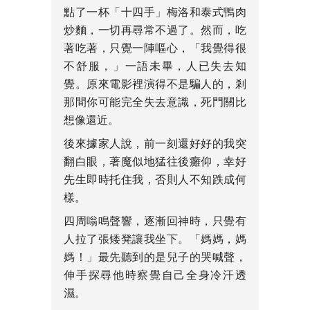
點了一杯「十四手」梅洛和泰式鴨肉
炒麵，一切再尋常不過了。然而，吃
著吃著，只覺一陣嘔心，「我覺得很
不舒服，」一語未畢，人已失去知
覺。原來電影裡演得不是騙人的，剎
那間你可能完全失去意識，死門關比
想像還近。
後來據家人說，前一刻還好好的我突
翻白眼，著魔似地猛往後癱仰，幸好
先生即時托住我，否則人不知跌成何
樣。
四周嗡鳴聲響，逐漸回神時，只覺有
人拉了張矮凳讓我坐下。「媽媽，媽
媽！」最先聽到的是兒子的哭喊聲，
伸手探尋他時察覺自己全身冷汗透
濕。