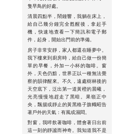
隻早鳥的好處。
清晨四點半，鬧鐘響，我躺在床上，
給自己幾分鐘完全甦醒後，拿起手
機，快速地查看一下簡訊和電子郵
件，起身，開始出門前的準備。
房子非常安靜，家人都還在睡夢中。
我下樓來到廚房時，給自己做一份簡
單的早餐，外加一小杯的咖啡。窗
外，天色仍黯，世界正以一種無法覺
察的韻律醒來。不久，遠處樹林後的
天空底下，泛出第一道黃橙的晨曦，
光亮慢慢地趕走了黑暗。果嶺正中
央，飄揚或靜止的黃黑格子旗幟昭告
著戶外的天氣：有風或濕悶。
對窗，我啐飲著咖啡，體會著日出前
這一刻的靜謐而神奇。我知道我不是