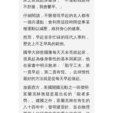
床之前就起床健身，「不運動我覺得
不舒服，我會鬱卒。」
仔細閱讀，不難發現早起的名人都有
一個共通點：會利用這段時間從事某
種運動以減壓，維持身心的健康。
然而，早起並非忙碌的現代人專利，
歷史上不乏早鳥的範例。
國學大師曾國藩每天天未亮就起床，
視夙起為修身養性的基本與家訓，他
在家書中明示胞弟：「勤字工夫，第
一貴早起，第二貴有恆。」去掉惰性
最好的方法就是從每天早起做起。
放眼西方，美國開國元勳之一班傑明·
富蘭克林無疑是最出名的「能者多
勞」。建國之外，富蘭克林在有生的
八十四年中，發明避雷針、並在物理