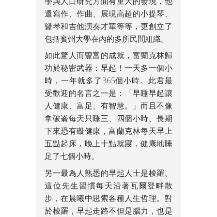
學與人口研究方面有重大的發現，他
還寫作、作曲、展現高超的小提琴、
豎琴和吉他演奏才華等等，更創立了
包括賓州大學在內的多所民間組織。
如此驚人而豐富的成就，富蘭克林歸
功於秘密武器：早起！一天多一個小
時，一年就多了365個小時。此君最
受歡迎的名言之一是：「早睡早起讓
人健康、富足、有智慧。」而且不像
拿破崙每天只睡三、四個小時、長期
下來恐有礙健康，富蘭克林每天早上
五點起床，晚上十點就寢，健康地睡
足了七個小時。
另一最為人熟悉的早起人士是梭羅。
這位先生習慣每天沿著瓦爾登畔散
步，在晨曦中思索各種人生哲理。對
於梭羅，早起走路不但是腦力，也是