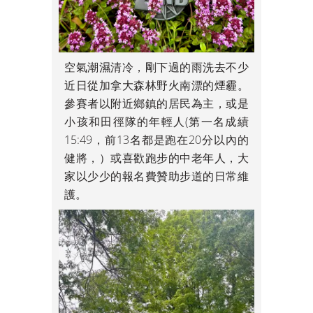
空氣潮濕清冷，剛下過的雨洗去不少
近日從加拿大森林野火南漂的煙霾。
參賽者以附近鄉鎮的居民為主，或是
小孩和田徑隊的年輕人(第一名成績
15:49，前13名都是跑在20分以內的
健將，）或喜歡跑步的中老年人，大
家以少少的報名費贊助步道的日常維
護。