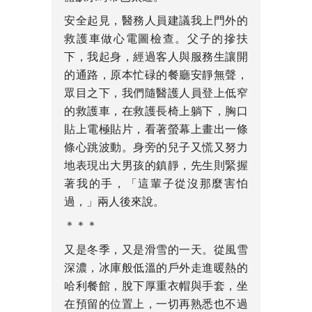
安全起見，醫務人員建議我上門外的
救護車做心電圖檢查。父子的摻扶
下，我起身，經過客人與服務生讓開
的通路，原本忙碌的餐廳安靜無聲，
眾目之下，我們隨醫護人員登上低窄
的救護車，在救護長椅上躺下，胸口
貼上電極貼片，看著螢幕上畫出一條
條心跳波動。身旁的兒子又慌又努力
地表現出大男孩的鎮靜，先生則緊握
著我的手，「這輩子從沒那麼害怕
過，」兩人後來說。
＊＊＊
又是冬季，又是滑雪的一天。從風雪
深濃，冰庫般低溫的戶外走進暖熱的
哈利餐館，脫下厚重衣帽與手套，坐
在預留的位置上，一切再熟悉也不過