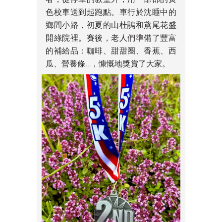
色校車送到起跑點。車行於沈睡中的
鄉間小路，初夏的山杜鵑和鳶尾花盛
開綠院裡。賽後，老人們準備了豐富
的補給品：咖啡、甜甜圈、香蕉、西
瓜、營養條…，慷慨地獎賞了大家。