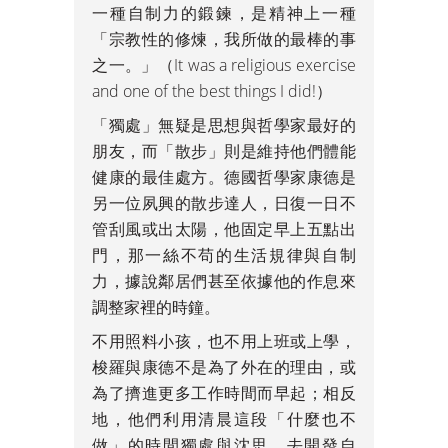
一種自制力的鍛鍊，是精神上一種
「宗教性的修煉，我所做的最棒的事
之一。」（It was a religious exercise
and one of the best things I did!）
「獨處」無疑是思想與哲學家最好的
朋友，而「散步」則是維持他們體能
健康的最佳處方。德國哲學家康德是
另一位夙興的散步達人，日復一日不
管刮風或出太陽，他固定早上五點出
門，那一絲不苟的生活規律與自制
力，據說鄰居們甚至依據他的作息來
調整家裡的時鐘。
不用照料小孩，也不用上班或上學，
梭羅與康德不是為了外在的理由，或
為了擠進更多工作時間而早起；相反
地，他們利用清晨這段「什麼也不
做」的時間獨處與沈思，去開發自