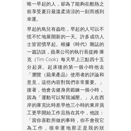
唯一早起的人，卻為了能夠在酷熱之
前享受夏日最溫柔清涼的一刻而感到
幸運。
早起的鳥兒有蟲吃，早起的人可以不
慌不忙地展開新的一天。許多成功人
士皆習慣早起。根據《時代》雜誌的
一篇訪談，蘋果公司的執行長提姆·庫
克（Tim Cook）每天早上三點四十五
分起床。起床後的第一個小時他去
「瀏覽（蘋果產品）使用者的評論和
意見，這些內容對我們非常重要。」
接著，他會去健身房鍛鍊一個小時，
因為「運動可以幫我減壓。」人在西
岸的庫克比時差早他三小時的東岸員
工更早開始工作且熱在其中，他說：
「當你喜歡所做的事時，你不會視它
為工作，很幸運地那正是我的狀