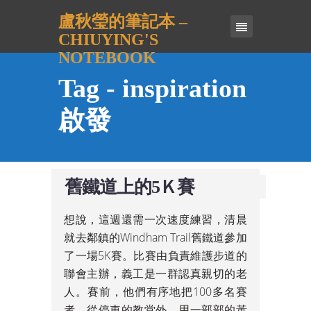
盧秋瑩的筆記本 –
CHIUYING'S
NOTEBOOK
Tag - inspiration
啟發
舊鐵道上的5Ｋ賽
想說，這週還需一次速度練習，清晨
就去鄰鎮的Windham Trail舊鐵道參加
了一場5K賽。比賽由負責維護步道的
聯會主辦，義工是一群認真親切的老
人。賽前，他們有序地把100多名賽
者，從停車的教堂外，用一部部的黃