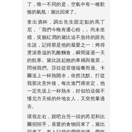
了，唯一不同的是，空氣中有一種歡
愉的氣氛：黛比回來了。
拿出酒杯，調出先生固定點的馬丁
尼，「我們今晚有通心粉，」尚未坐
穩，笑臉紅潤的黛比迫不急待的跟先
生說，記得那是他的最愛之一：烤得
燙滾香溢的乳酪麵食，瞬間逼退一天
的飢寒。黛比說起她的車禍與復原，
問候我們。莎拉從背後端餐而過。卡
爾送上一杯熱開水，依然沈默。打從
我那次意外後，每次進門甫坐定，他
一定先送上一杯熱水，好似怕這個不
懂北方天候的外地女人，又突然暈過
去。
環視左右，跟吧台另一頭的芮尼和比
爾招招手，喜愛的食物回來了，黛比
回來了，有人記得你愛喝的酒，愛吃