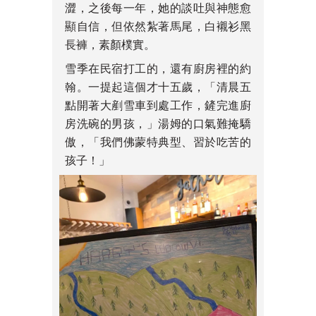
澀，之後每一年，她的談吐與神態愈
顯自信，但依然紮著馬尾，白襯衫黑
長褲，素顏樸實。
雪季在民宿打工的，還有廚房裡的約
翰。一提起這個才十五歲，「清晨五
點開著大剷雪車到處工作，鏟完進廚
房洗碗的男孩，」湯姆的口氣難掩驕
傲，「我們佛蒙特典型、習於吃苦的
孩子！」